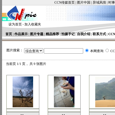
CCN传媒首页
|
图片中国
|
异域风情
|
时事
设为首页
-
加入收藏夹
首页
|
作品展示
|
图片专题
|
精品推荐
|
拍摄手记
|
自我介绍
|
联系方式
|
CC
图片搜索：
本网查询
C
当前页
1/1 页， 共
9
张图片