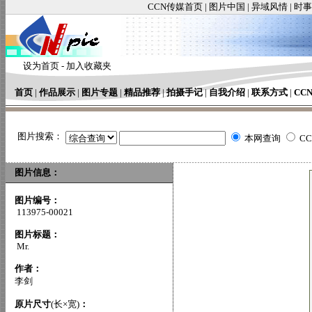
CCN传媒首页
|
图片中国
|
异域风情
|
时事
设为首页
-
加入收藏夹
首页
|
作品展示
|
图片专题
|
精品推荐
|
拍摄手记
|
自我介绍
|
联系方式
|
CC
图片搜索：
本网查询
C
图片信息：
图片编号：
113975-00021
图片标题：
Mr.
作者：
李剑
原片尺寸
(长×宽)
：