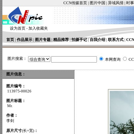
CCN传媒首页
|
图片中国
|
异域风情
|
时事
设为首页
-
加入收藏夹
首页
|
作品展示
|
图片专题
|
精品推荐
|
拍摄手记
|
自我介绍
|
联系方式
|
CC
图片搜索：
本网查询
C
图片信息：
图片编号：
113975-00026
图片标题：
Mr.
作者：
李剑
原片尺寸
(长×宽)
：