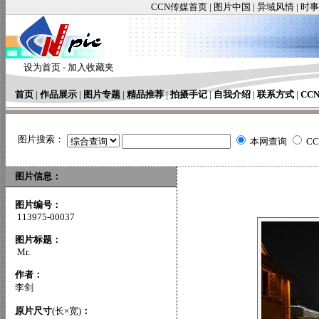
CCN传媒首页
|
图片中国
|
异域风情
|
时事
设为首页
-
加入收藏夹
首页
|
作品展示
|
图片专题
|
精品推荐
|
拍摄手记
|
自我介绍
|
联系方式
|
CC
图片搜索：
本网查询
C
图片信息：
图片编号：
113975-00037
图片标题：
Mr.
作者：
李剑
原片尺寸
(长×宽)
：