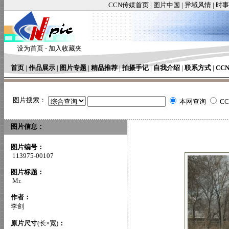
CCN传媒首页
|
图片中国
|
异域风情
|
时事
设为首页
-
加入收藏夹
首页
|
作品展示
|
图片专题
|
精品推荐
|
拍摄手记
|
自我介绍
|
联系方式
|
CC
图片搜索：
本网查询
C
图片信息：
图片编号：
113975-00107
图片标题：
Mr.
作者：
李剑
原片尺寸
(长×宽)
：