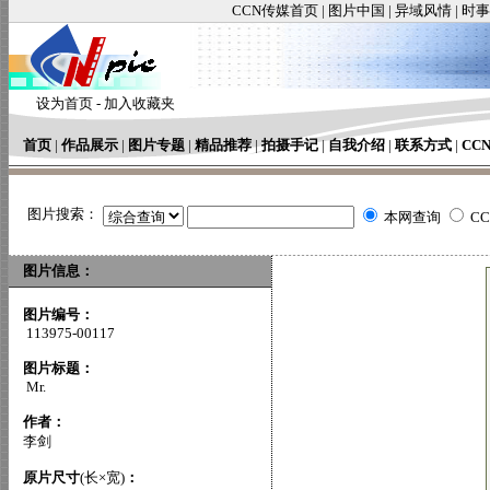
CCN传媒首页
|
图片中国
|
异域风情
|
时事
设为首页
-
加入收藏夹
首页
|
作品展示
|
图片专题
|
精品推荐
|
拍摄手记
|
自我介绍
|
联系方式
|
CC
图片搜索：
本网查询
C
图片信息：
图片编号：
113975-00117
图片标题：
Mr.
作者：
李剑
原片尺寸
(长×宽)
：