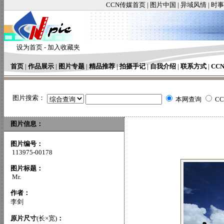
CCN传媒首页
|
图片中国
|
异域风情
|
时事
设为首页
-
加入收藏夹
首页
|
作品展示
|
图片专题
|
精品推荐
|
拍摄手记
|
自我介绍
|
联系方式
|
CC
图片搜索：
本网查询
C
图片信息：
图片编号：
113975-00178
图片标题：
Mr.
作者：
李剑
原片尺寸
(长×宽)
：