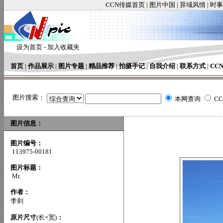
CCN传媒首页
|
图片中国
|
异域风情
|
时事
设为首页
-
加入收藏夹
首页
|
作品展示
|
图片专题
|
精品推荐
|
拍摄手记
|
自我介绍
|
联系方式
|
CC
图片搜索：
本网查询
C
图片信息：
图片编号：
113975-00181
图片标题：
Mr.
作者：
李剑
原片尺寸
(长×宽)
：