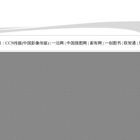
接：
CCN传媒(中国影像传媒)
|
一法网
|
中国搜图网
|
索有网
|
一创图书
|
联智通
|