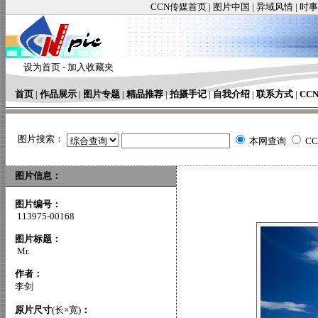
CCN传媒首页
|
图片中国
|
异域风情
|
时事
设为首页
-
加入收藏夹
首页
|
作品展示
|
图片专题
|
精品推荐
|
拍摄手记
|
自我介绍
|
联系方式
|
CC
图片搜索：
本网查询
C
图片信息：
图片编号：
113975-00168
图片标题：
Mr.
作者：
李剑
原片尺寸
(长×宽)
：