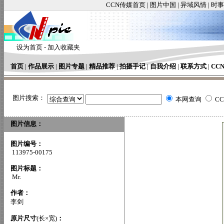
CCN传媒首页
|
图片中国
|
异域风情
|
时事
设为首页
-
加入收藏夹
首页
|
作品展示
|
图片专题
|
精品推荐
|
拍摄手记
|
自我介绍
|
联系方式
|
CC
图片搜索：
本网查询
C
图片信息：
图片编号：
113975-00175
图片标题：
Mr.
作者：
李剑
原片尺寸
(长×宽)
：