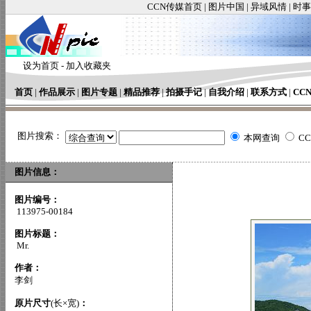
CCN传媒首页
|
图片中国
|
异域风情
|
时事
设为首页
-
加入收藏夹
首页
|
作品展示
|
图片专题
|
精品推荐
|
拍摄手记
|
自我介绍
|
联系方式
|
CC
图片搜索：
本网查询
C
图片信息：
图片编号：
113975-00184
图片标题：
Mr.
作者：
李剑
原片尺寸
(长×宽)
：